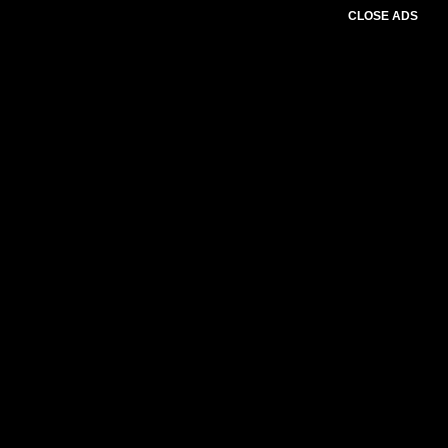
CLOSE ADS
Baca Juga :
Sinergi Adat dan
Pemerintah: LAN dan LAMR Kuantan
Singingi Resmi Dilantik