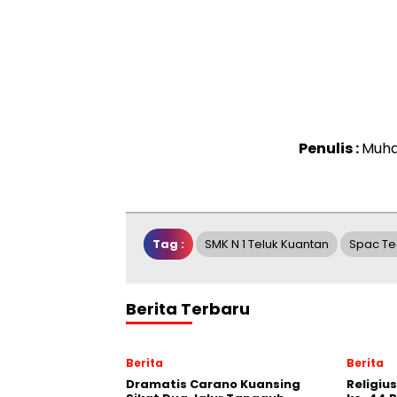
Penulis :
Muha
Tag :
SMK N 1 Teluk Kuantan
Spac T
Berita Terbaru
Berita
Berita
Dramatis Carano Kuansing
Religiu