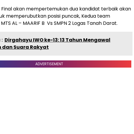
y Final akan mempertemukan dua kandidat terbaik akan
ntuk memperubutkan posisi puncak, Kedua team
h MTS AL – MAARIF B Vs SMPN 2 Logas Tanah Darat.
:
Dirgahayu IWO ke-13: 13 Tahun Mengawal
 dan Suara Rakyat
ADVERTISEMENT