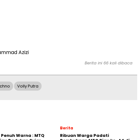
mmad Azizi
Berita ini 66 kali dibaca
echno
Volly Putra
Berita
s Penuh Warna : MTQ
Ribuan Warga Padati