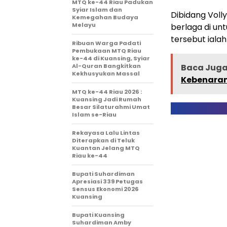
MTQ ke-44 Riau Padukan
Syiar Islam dan
Dibidang Voll
Kemegahan Budaya
Melayu
berlaga di u
tersebut iala
Ribuan Warga Padati
Pembukaan MTQ Riau
ke-44 di Kuansing, Syiar
Al-Quran Bangkitkan
Baca Juga 
Kekhusyukan Massal
Kebenaran
MTQ ke-44 Riau 2026 :
Kuansing Jadi Rumah
Besar Silaturahmi Umat
Islam se-Riau
Rekayasa Lalu Lintas
Diterapkan di Teluk
Kuantan Jelang MTQ
Riau ke-44
Bupati Suhardiman
Apresiasi 339 Petugas
Sensus Ekonomi 2026
Kuansing
Bupati Kuansing
Suhardiman Amby