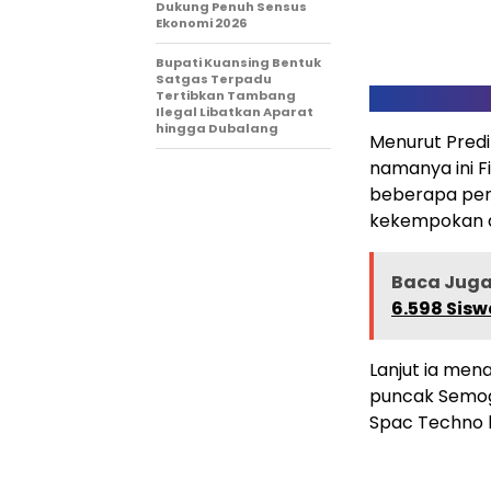
Dukung Penuh Sensus
Ekonomi 2026
Bupati Kuansing Bentuk
Satgas Terpadu
Tertibkan Tambang
Ilegal Libatkan Aparat
hingga Dubalang
Menurut Predi
namanya ini Fi
beberapa per
kekempokan da
Baca Juga 
6.598 Sisw
Lanjut ia men
puncak Semoga
Spac Techno k