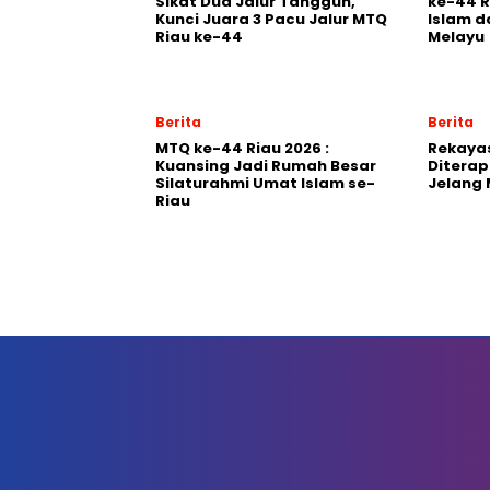
Sikat Dua Jalur Tangguh,
ke-44 R
Kunci Juara 3 Pacu Jalur MTQ
Islam 
Riau ke-44
Melayu
Berita
Berita
MTQ ke-44 Riau 2026 :
Rekayas
Kuansing Jadi Rumah Besar
Diterap
Silaturahmi Umat Islam se-
Jelang 
Riau