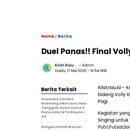
Home
Berita
/
Duel Panas!! Final Vol
Kilat Riau
- Admin
Sabtu, 17 Mei 2025
- 19:54 WIB
Kilatriau.id –
Berita Terkait
bidang Volly 
Dramatis Carano
Pagi.
Kuansing Sikat Dua Jalur
Tangguh, Kunci Juara 3
Pacu Jalur MTQ Riau ke-
Kegiatan yang
44
Singingi untuk
Putri,Futsal,So
Religius Penuh Warna :