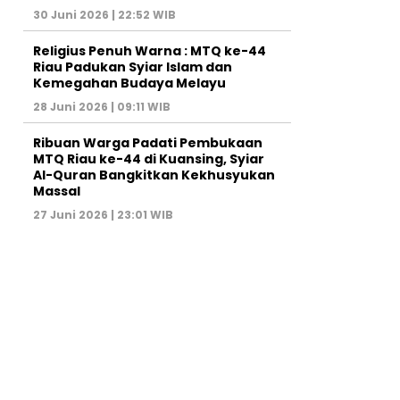
30 Juni 2026 | 22:52 WIB
Religius Penuh Warna : MTQ ke-44
Riau Padukan Syiar Islam dan
Kemegahan Budaya Melayu
28 Juni 2026 | 09:11 WIB
Ribuan Warga Padati Pembukaan
MTQ Riau ke-44 di Kuansing, Syiar
Al-Quran Bangkitkan Kekhusyukan
Massal
27 Juni 2026 | 23:01 WIB