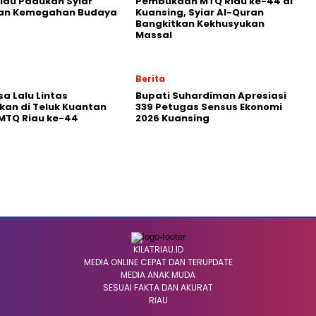
iau Padukan Syiar
Pembukaan MTQ Riau ke-44 di
dan Kemegahan Budaya
Kuansing, Syiar Al-Quran
Bangkitkan Kekhusyukan
Massal
Berita
a Lalu Lintas
Bupati Suhardiman Apresiasi
kan di Teluk Kuantan
339 Petugas Sensus Ekonomi
MTQ Riau ke-44
2026 Kuansing
KILATRIAU.ID
MEDIA ONLINE CEPAT DAN TERUPDATE
MEDIA ANAK MUDA
SESUAI FAKTA DAN AKURAT
RIAU