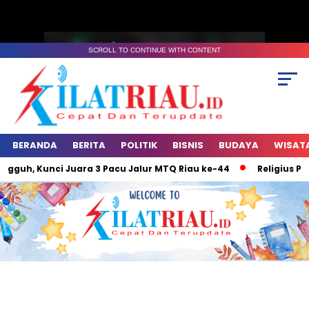
SCROLL TO CONTINUE WITH CONTENT
BERANDA
BERITA
POLITIK
BISNIS
BUDAYA
WISAT
uh, Kunci Juara 3 Pacu Jalur MTQ Riau ke-44
Religius Penu