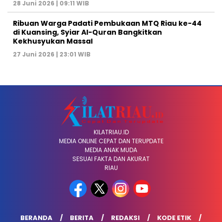
28 Juni 2026 | 09:11 WIB
Ribuan Warga Padati Pembukaan MTQ Riau ke-44
di Kuansing, Syiar Al-Quran Bangkitkan
Kekhusyukan Massal
27 Juni 2026 | 23:01 WIB
KILATRIAU.ID
MEDIA ONLINE CEPAT DAN TERUPDATE
MEDIA ANAK MUDA
SESUAI FAKTA DAN AKURAT
RIAU
BERANDA
BERITA
REDAKSI
KODE ETIK