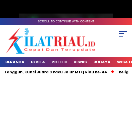
SCROLL TO CONTINUE WITH CONTENT
BERANDA
BERITA
POLITIK
BISNIS
BUDAYA
WISAT
ngguh, Kunci Juara 3 Pacu Jalur MTQ Riau ke-44
Religius P