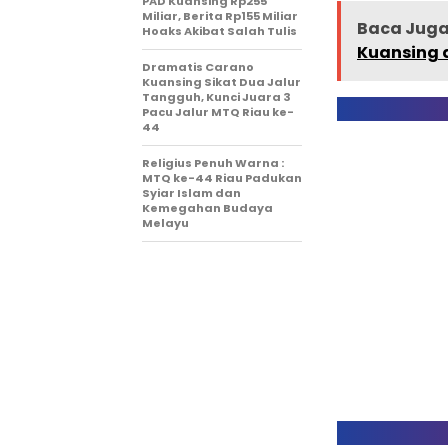
PAD Kuansing Rp255
Miliar, Berita Rp155 Miliar
Baca Juga 
Hoaks Akibat Salah Tulis
Kuansing 
Dramatis Carano
Kuansing Sikat Dua Jalur
Tangguh, Kunci Juara 3
Pacu Jalur MTQ Riau ke-
44
Religius Penuh Warna :
MTQ ke-44 Riau Padukan
Syiar Islam dan
Kemegahan Budaya
Melayu