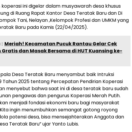
koperasi ini digelar dalam musyawarah desa khusus
ung di Ruang Rapat Kantor Desa Teratak Baru dan Di
elompok Tani, Nelayan ,Kelompok Profesi dan UMKM yang
eratak Baru pada Kamis (22/04/2025).
:
Meriah! Kecamatan Pucuk Rantau Gelar Cek
 Gratis dan Masak Bersama di HUT Kuansing ke-
epala Desa Teratak Baru menyambut baik Intruksi
9 Tahun 2025 tentang Percepatan Pendirian Koperasi
an menyebut bahwa saat ini di desa teratak baru sudah
unan pengawas dan pengurus Koperasi Merah Putih.
 akan menjadi fondasi ekonomi baru bagi masyarakat
. Kita ingin menumbuhkan semangat gotong royong
ola potensi desa, bisa mensejahterakan Anggota dan
sa Teratak Baru” ujar Yanto Lubis.