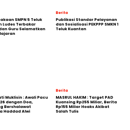
Berita
akaan SMPN 5 Teluk
Publikasi Standar Pelayanan
n Ludes Terbakar
dan Sosialisasi PEKPPP SMKN 1
dan Guru Selamatkan
Teluk Kuantan
lajaran
Berita
ti Muklisin : Awali Pacu
MASRUL HAKIM : Target PAD
026 dengan Doa,
Kuansing Rp255 Miliar, Berita
ng Bershalawat
Rp155 Miliar Hoaks Akibat
a Haddad Alwi
Salah Tulis