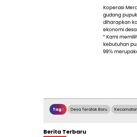
Koperasi Mera
gudang pupuk 
diharapkan k
ekonomi desa 
” Kami memil
kebutuhan pu
99℅ merupakan
Tag :
Desa Teratak Baru
Kecamatan 
Berita Terbaru