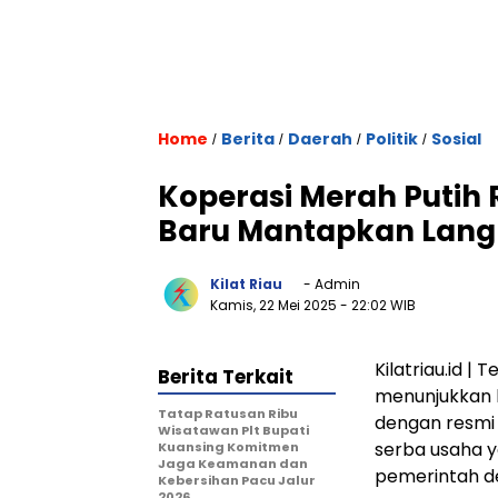
Home
Berita
Daerah
Politik
Sosial
/
/
/
/
Koperasi Merah Putih 
Baru Mantapkan Lang
Kilat Riau
- Admin
Kamis, 22 Mei 2025
- 22:02 WIB
Kilatriau.id |
Berita Terkait
menunjukkan 
Tatap Ratusan Ribu
dengan resmi
Wisatawan Plt Bupati
serba usaha y
Kuansing Komitmen
Jaga Keamanan dan
pemerintah d
Kebersihan Pacu Jalur
2026