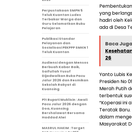
Pembentukan 
Perpustakaan SMPN 5
yang berlangs
Teluk Kuantan Ludes
Terbakar Warga dan
hadiri oleh K
Guru Selamatkan Buku
ada di Desa T
Pelajaran
Publikasi Standar
Baca Juga 
Pelayanan dan
Sosialisasi PEKPPP SMKN 1
Kesehatan
Teluk Kuantan
26
Audiensi dengan Mensos
Berbuah Kabar Baik,
Saifullah Yusuf
Yanto Lubis K
Dijadwalkan Buka Pacu
Jalur 2026 dan Resmikan
Presiden No 0
Sekolah Rakyat di
Merah Putih d
Kuansing
terbentuk sus
Plt Bupati Muklisin : Awali
“Koperasi ini
Pacu Jalur 2026 dengan
Doa, Kuansing
Teratak Baru
Bershalawat Bersama
dalam mengel
Haddad Alwi
Masyarakat De
MASRUL HAKIM : Target