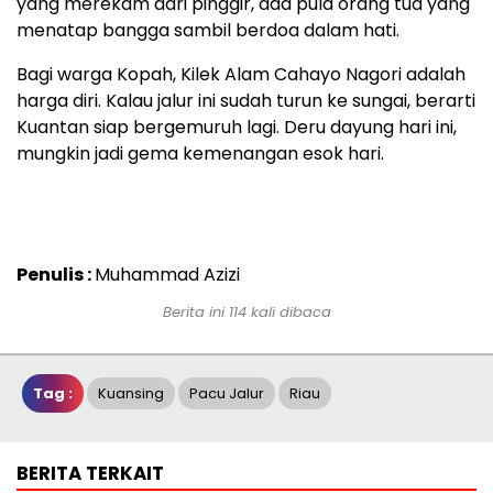
yang merekam dari pinggir, ada pula orang tua yang
menatap bangga sambil berdoa dalam hati.
Bagi warga Kopah, Kilek Alam Cahayo Nagori adalah
harga diri. Kalau jalur ini sudah turun ke sungai, berarti
Kuantan siap bergemuruh lagi. Deru dayung hari ini,
mungkin jadi gema kemenangan esok hari.
Penulis :
Muhammad Azizi
Berita ini 114 kali dibaca
Tag :
Kuansing
Pacu Jalur
Riau
BERITA TERKAIT