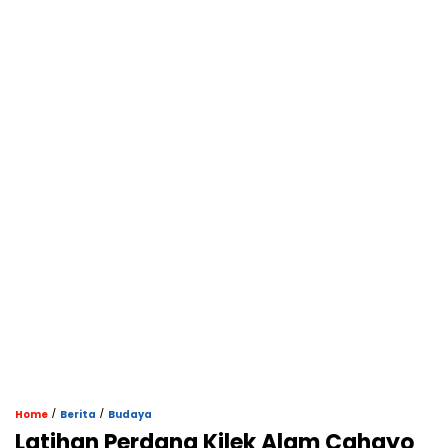
/
/
Home
Berita
Budaya
Latihan Perdana Kilek Alam Cahayo