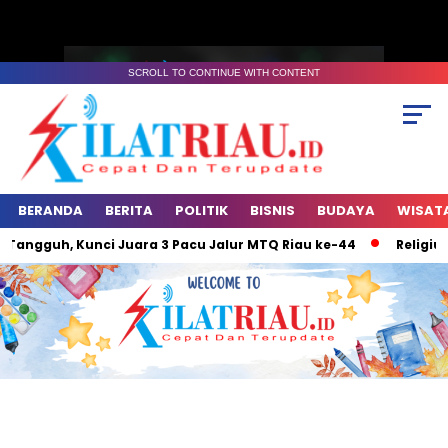
SCROLL TO CONTINUE WITH CONTENT
BERANDA
BERITA
POLITIK
BISNIS
BUDAYA
WISAT
gguh, Kunci Juara 3 Pacu Jalur MTQ Riau ke-44
Religius Pe