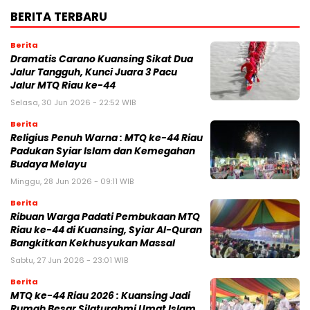
BERITA TERBARU
Berita
Dramatis Carano Kuansing Sikat Dua
Jalur Tangguh, Kunci Juara 3 Pacu
Jalur MTQ Riau ke-44
Selasa, 30 Jun 2026 - 22:52 WIB
Berita
Religius Penuh Warna : MTQ ke-44 Riau
Padukan Syiar Islam dan Kemegahan
Budaya Melayu
Minggu, 28 Jun 2026 - 09:11 WIB
Berita
Ribuan Warga Padati Pembukaan MTQ
Riau ke-44 di Kuansing, Syiar Al-Quran
Bangkitkan Kekhusyukan Massal
Sabtu, 27 Jun 2026 - 23:01 WIB
Berita
MTQ ke-44 Riau 2026 : Kuansing Jadi
Rumah Besar Silaturahmi Umat Islam