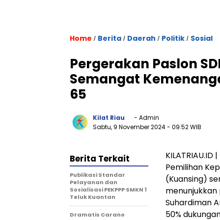
Home
Berita
Daerah
Politik
Sosial
/
/
/
/
Pergerakan Paslon SD
Semangat Kemenangan
65
Kilat Riau
- Admin
Sabtu, 9 November 2024
- 09:52 WIB
KILATRIAU.ID 
Berita Terkait
Pemilihan Kep
Publikasi Standar
(Kuansing) se
Pelayanan dan
menunjukkan p
Sosialisasi PEKPPP SMKN 1
Teluk Kuantan
Suhardiman Am
50% dukungan
Dramatis Carano