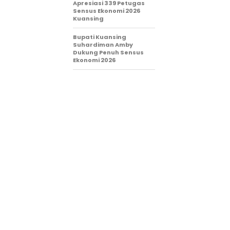
Apresiasi 339 Petugas
Sensus Ekonomi 2026
Kuansing
Bupati Kuansing
Suhardiman Amby
Dukung Penuh Sensus
Ekonomi 2026