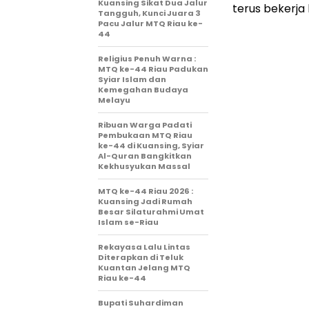
Kuansing Sikat Dua Jalur
terus bekerja
Tangguh, Kunci Juara 3
Pacu Jalur MTQ Riau ke-
44
Religius Penuh Warna :
MTQ ke-44 Riau Padukan
Syiar Islam dan
Kemegahan Budaya
Melayu
Ribuan Warga Padati
Pembukaan MTQ Riau
ke-44 di Kuansing, Syiar
Al-Quran Bangkitkan
Kekhusyukan Massal
MTQ ke-44 Riau 2026 :
Kuansing Jadi Rumah
Besar Silaturahmi Umat
Islam se-Riau
Rekayasa Lalu Lintas
Diterapkan di Teluk
Kuantan Jelang MTQ
Riau ke-44
Bupati Suhardiman