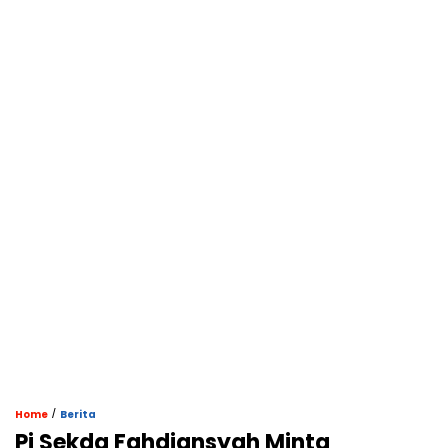
/
Home
Berita
Pj Sekda Fahdiansyah Minta