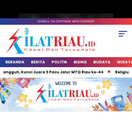
SCROLL TO CONTINUE WITH CONTENT
BERANDA
BERITA
POLITIK
BISNIS
BUDAYA
WISAT
gguh, Kunci Juara 3 Pacu Jalur MTQ Riau ke-44
Religius Pe