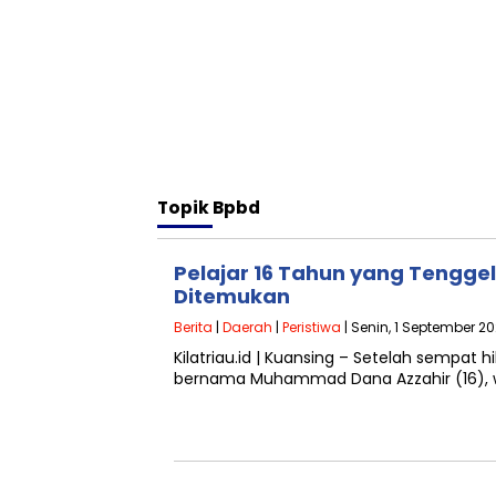
Topik
Bpbd
Pelajar 16 Tahun yang Tengge
Ditemukan
Berita
|
Daerah
|
Peristiwa
| Senin, 1 September 20
Kilatriau.id | Kuansing – Setelah sempat h
bernama Muhammad Dana Azzahir (16), w