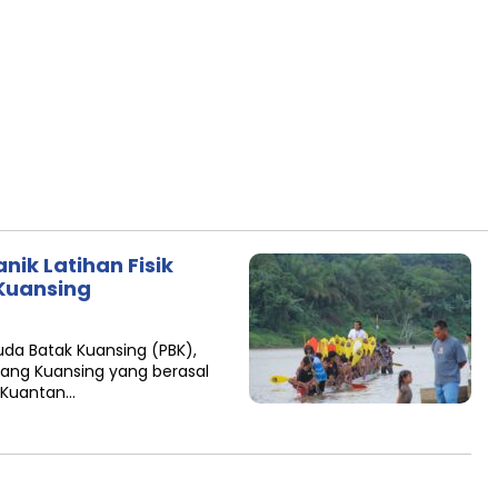
ik Latihan Fisik
Kuansing
uda Batak Kuansing (PBK),
tang Kuansing yang berasal
n Kuantan…