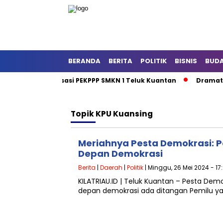
BERANDA
BERITA
POLITIK
BISNIS
BUD
nan dan Sosialisasi PEKPPP SMKN 1 Teluk Kuantan
Dramatis C
Topik
KPU Kuansing
Meriahnya Pesta Demokrasi: P
Depan Demokrasi
Berita
|
Daerah
|
Politik
| Minggu, 26 Mei 2024 - 17
KILATRIAU.ID | Teluk Kuantan – Pesta De
depan demokrasi ada ditangan Pemilu yan