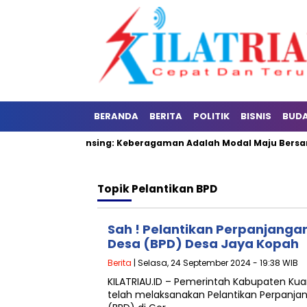
BERANDA
BERITA
POLITIK
BISNIS
BUD
Riau, Pj Sekda Kuansing: Keberagaman Adalah Modal Maju Bersam
Topik
Pelantikan BPD
Sah ! Pelantikan Perpanjan
Desa (BPD) Desa Jaya Kopah
Berita
| Selasa, 24 September 2024 - 19:38 WIB
KILATRIAU.ID – Pemerintah Kabupaten Ku
telah melaksanakan Pelantikan Perpanj