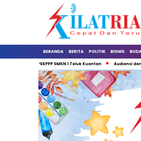
BERANDA
BERITA
POLITIK
BISNIS
BUD
n Sosialisasi PEKPPP SMKN 1 Teluk Kuantan
Audiensi dengan 