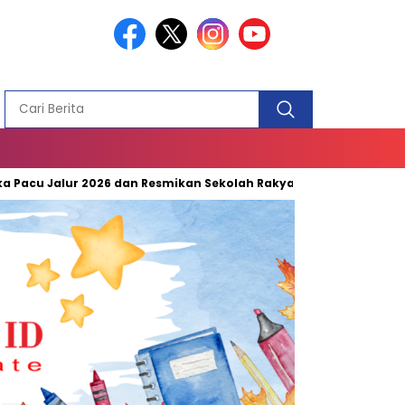
cu Jalur 2026 dan Resmikan Sekolah Rakyat di Kuansing
Plt