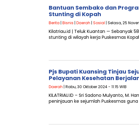
Bantuan Sembako dan Program
Stunting di Kopah
Berita
|
Bisnis
|
Daerah
|
Sosial
| Selasa, 25 Nove
Kilatriau.id | Teluk Kuantan — Sebanyak
stunting di wilayah kerja Puskesmas K
Pjs Bupati Kuansing Tinjau S
Pelayanan Kesehatan Berjalan
Daerah
| Rabu, 30 Oktober 2024 - 11:15 WIB
KILATRIAU.ID – Sri Sadono Mulyanto, M. H
peninjauan ke sejumlah Puskesmas guna