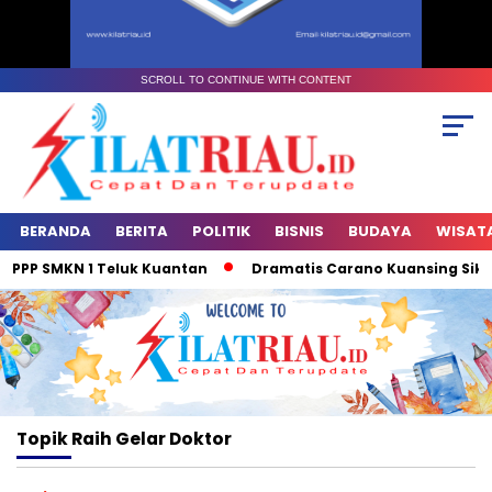
SCROLL TO CONTINUE WITH CONTENT
BERANDA
BERITA
POLITIK
BISNIS
BUDAYA
WISAT
KPPP SMKN 1 Teluk Kuantan
Dramatis Carano Kuansing Sikat D
Topik
Raih Gelar Doktor