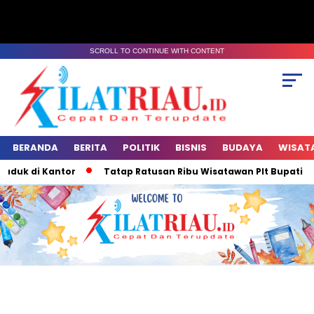
SCROLL TO CONTINUE WITH CONTENT
BERANDA
BERITA
POLITIK
BISNIS
BUDAYA
WISAT
ntor
Tatap Ratusan Ribu Wisatawan Plt Bupati Kuansing Ko