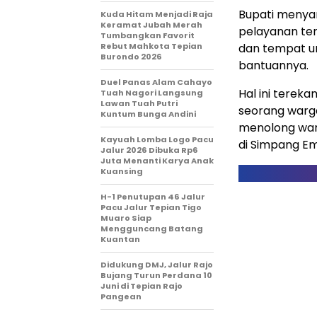
Bupati menya
Kuda Hitam Menjadi Raja
Keramat Jubah Merah
pelayanan te
Tumbangkan Favorit
Rebut Mahkota Tepian
dan tempat 
Burondo 2026
bantuannya.
Duel Panas Alam Cahayo
Hal ini terek
Tuah Nagori Langsung
Lawan Tuah Putri
seorang warg
Kuntum Bunga Andini
menolong warg
Kayuah Lomba Logo Pacu
di Simpang E
Jalur 2026 Dibuka Rp6
Juta Menanti Karya Anak
Kuansing
H-1 Penutupan 46 Jalur
Pacu Jalur Tepian Tigo
Muaro Siap
Mengguncang Batang
Kuantan
Didukung DMJ, Jalur Rajo
Bujang Turun Perdana 10
Juni di Tepian Rajo
Pangean