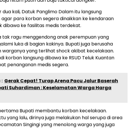
ju hitam putih dan baju taktical dongker.
r dua kali, Datuk Panglimo Dalam itu langsung
agar para korban segera dinaikkan ke kendaraan
 dibawa ke fasilitas medis terdekat.
ya tak ragu menggendong anak perempuan yang
ami luka di bagian kakinya. Bupati juga berusaha
warganya yang terlihat shock akibat kecelakaan.
di korban langsung dibawa ke RSUD Teluk Kuantan
at penanganan medis segera.
:
Gerak Cepat! Turap Arena Pacu Jalur Baserah
pati Suhardiman : Keselamatan Warga Harga
i pertama Bupati membantu korban kecelakaan.
u yang lalu, dirinya juga melakukan hal serupa di area
ecamatan Singingi yang menolong warga yang juga