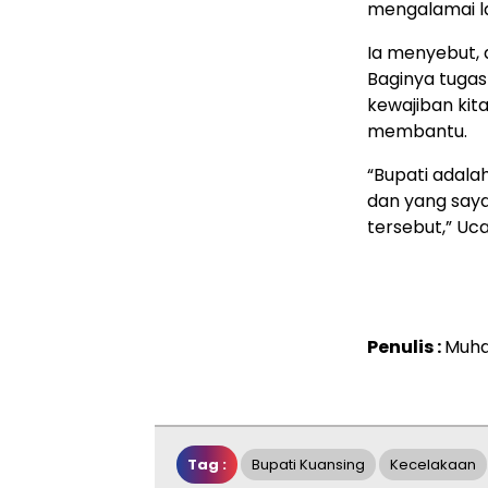
mengalamai l
Ia menyebut, 
Baginya tuga
kewajiban ki
membantu.
“Bupati adala
dan yang saya
tersebut,” U
Penulis :
Muha
Tag :
Bupati Kuansing
Kecelakaan