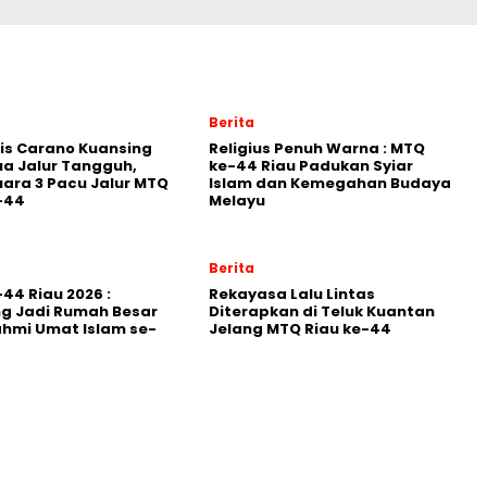
Berita
is Carano Kuansing
Religius Penuh Warna : MTQ
ua Jalur Tangguh,
ke-44 Riau Padukan Syiar
uara 3 Pacu Jalur MTQ
Islam dan Kemegahan Budaya
-44
Melayu
Berita
44 Riau 2026 :
Rekayasa Lalu Lintas
g Jadi Rumah Besar
Diterapkan di Teluk Kuantan
ahmi Umat Islam se-
Jelang MTQ Riau ke-44