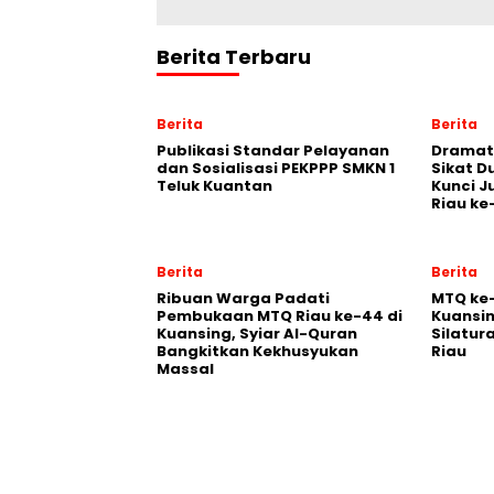
Berita Terbaru
Berita
Berita
Publikasi Standar Pelayanan
Dramat
dan Sosialisasi PEKPPP SMKN 1
Sikat D
Teluk Kuantan
Kunci J
Riau ke
Berita
Berita
Ribuan Warga Padati
MTQ ke-
Pembukaan MTQ Riau ke-44 di
Kuansin
Kuansing, Syiar Al-Quran
Silatur
Bangkitkan Kekhusyukan
Riau
Massal