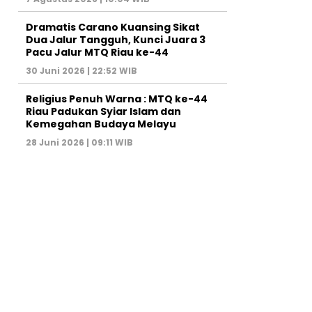
Dramatis Carano Kuansing Sikat
Dua Jalur Tangguh, Kunci Juara 3
Pacu Jalur MTQ Riau ke-44
30 Juni 2026 | 22:52 WIB
Religius Penuh Warna : MTQ ke-44
Riau Padukan Syiar Islam dan
Kemegahan Budaya Melayu
28 Juni 2026 | 09:11 WIB