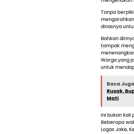
mengenakan ba
Tanpa berpiki
mengarahkan 
dinasnya untuk
Bahkan dirin
tampak mengal
menenangkan 
Warga yang ja
untuk mendap
Baca Juga 
Rusak, Bu
Mati
Ini bukan kal
Beberapa wakt
Logas Jake, K