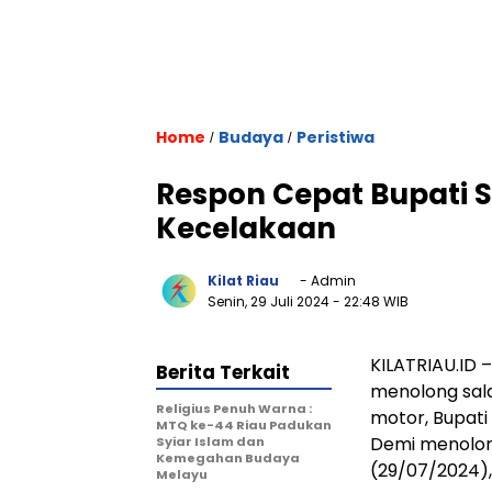
Home
Budaya
Peristiwa
/
/
Respon Cepat Bupati 
Kecelakaan
Kilat Riau
- Admin
Senin, 29 Juli 2024
- 22:48 WIB
KILATRIAU.ID
Berita Terkait
menolong sala
Religius Penuh Warna :
motor, Bupati
MTQ ke-44 Riau Padukan
Demi menolong
Syiar Islam dan
Kemegahan Budaya
(29/07/2024), 
Melayu