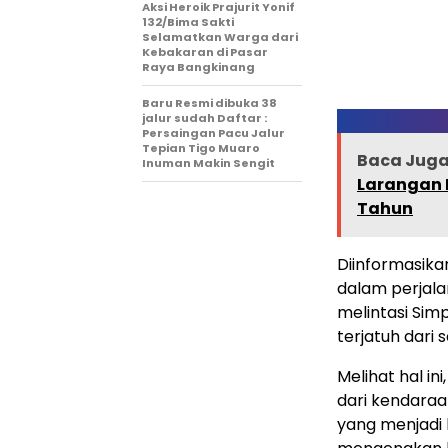
Aksi Heroik Prajurit Yonif
132/Bima Sakti
Selamatkan Warga dari
Kebakaran di Pasar
Raya Bangkinang
Baru Resmi dibuka 38
jalur sudah Daftar :
Persaingan Pacu Jalur
Tepian Tigo Muaro
Baca Juga 
Inuman Makin Sengit
Larangan P
Tahun
Diinformasikan
dalam perjala
melintasi Sim
terjatuh dari
Melihat hal in
dari kendaraa
yang menjadi