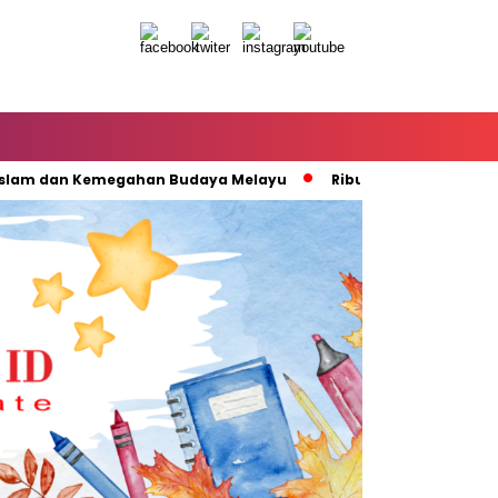
 dan Kemegahan Budaya Melayu
Ribuan Warga Padati Pembuk