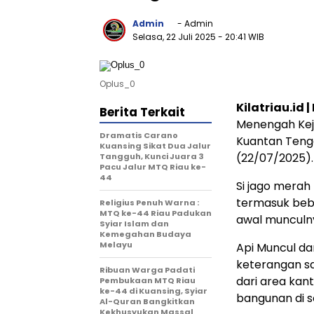
Admin
- Admin
Selasa, 22 Juli 2025
- 20:41 WIB
Oplus_0
Kilatriau.id 
Berita Terkait
Menengah Kej
Dramatis Carano
Kuantan Tenga
Kuansing Sikat Dua Jalur
(22/07/2025).
Tangguh, Kunci Juara 3
Pacu Jalur MTQ Riau ke-
44
Si jago merah
termasuk bebe
Religius Penuh Warna :
MTQ ke-44 Riau Padukan
awal munculny
Syiar Islam dan
Kemegahan Budaya
Melayu
Api Muncul da
keterangan sak
Ribuan Warga Padati
dari area kan
Pembukaan MTQ Riau
ke-44 di Kuansing, Syiar
bangunan di s
Al-Quran Bangkitkan
Kekhusyukan Massal