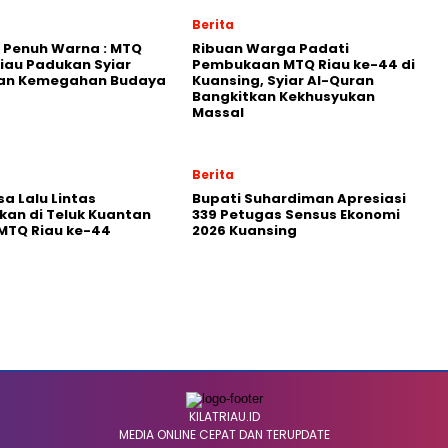
Berita
s Penuh Warna : MTQ
Ribuan Warga Padati
iau Padukan Syiar
Pembukaan MTQ Riau ke-44 di
dan Kemegahan Budaya
Kuansing, Syiar Al-Quran
Bangkitkan Kekhusyukan
Massal
Berita
a Lalu Lintas
Bupati Suhardiman Apresiasi
kan di Teluk Kuantan
339 Petugas Sensus Ekonomi
MTQ Riau ke-44
2026 Kuansing
KILATRIAU.ID
MEDIA ONLINE CEPAT DAN TERUPDATE