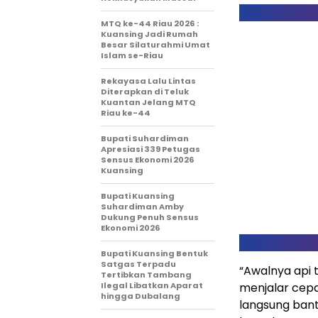
MTQ ke-44 Riau 2026 :
Kuansing Jadi Rumah
Besar Silaturahmi Umat
Islam se-Riau
Rekayasa Lalu Lintas
Diterapkan di Teluk
Kuantan Jelang MTQ
Riau ke-44
Bupati Suhardiman
Apresiasi 339 Petugas
Sensus Ekonomi 2026
Kuansing
Bupati Kuansing
Suhardiman Amby
Dukung Penuh Sensus
Ekonomi 2026
Bupati Kuansing Bentuk
Satgas Terpadu
“Awalnya api t
Tertibkan Tambang
Ilegal Libatkan Aparat
menjalar cepa
hingga Dubalang
langsung bantu