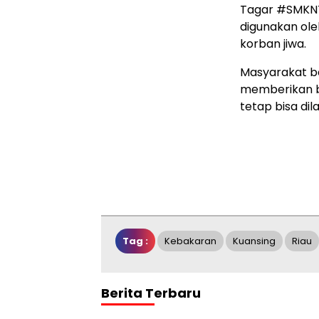
Tagar #SMKNT
digunakan ole
korban jiwa.
Masyarakat b
memberikan b
tetap bisa dil
Tag :
Kebakaran
Kuansing
Riau
Berita Terbaru