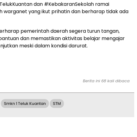
elukKuantan dan #KebakaranSekolah ramai
h warganet yang ikut prihatin dan berharap tidak ada
erharap pemerintah daerah segera turun tangan,
antuan dan memastikan aktivitas belajar mengajar
anjutkan meski dalam kondisi darurat.
Berita ini 68 kali dibaca
Smkn 1 Teluk Kuantan
STM