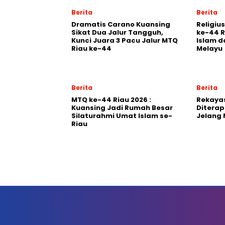
Berita
Berita
Dramatis Carano Kuansing
Religiu
Sikat Dua Jalur Tangguh,
ke-44 R
Kunci Juara 3 Pacu Jalur MTQ
Islam 
Riau ke-44
Melayu
Berita
Berita
MTQ ke-44 Riau 2026 :
Rekayas
Kuansing Jadi Rumah Besar
Diterap
Silaturahmi Umat Islam se-
Jelang 
Riau