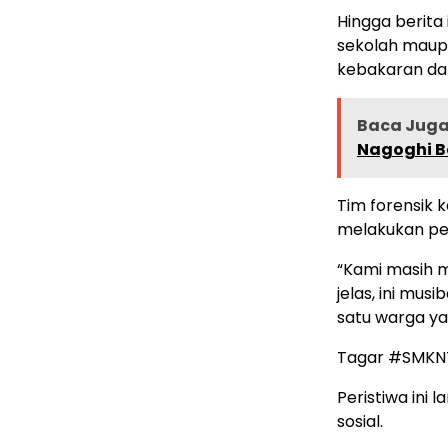
Hingga berita
sekolah maup
kebakaran dan
Baca Juga 
Nagoghi B
Tim forensik 
melakukan pe
“Kami masih m
jelas, ini mus
satu warga ya
Tagar #SMKNTe
Peristiwa ini 
sosial.