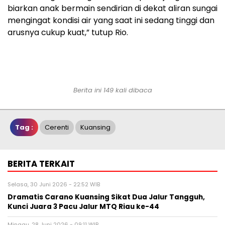
biarkan anak bermain sendirian di dekat aliran sungai
mengingat kondisi air yang saat ini sedang tinggi dan
arusnya cukup kuat,” tutup Rio.
Berita ini 149 kali dibaca
Tag :
Cerenti
Kuansing
BERITA TERKAIT
Selasa, 30 Juni 2026 - 22:52 WIB
Dramatis Carano Kuansing Sikat Dua Jalur Tangguh,
Kunci Juara 3 Pacu Jalur MTQ Riau ke-44
Minggu, 28 Juni 2026 - 09:11 WIB