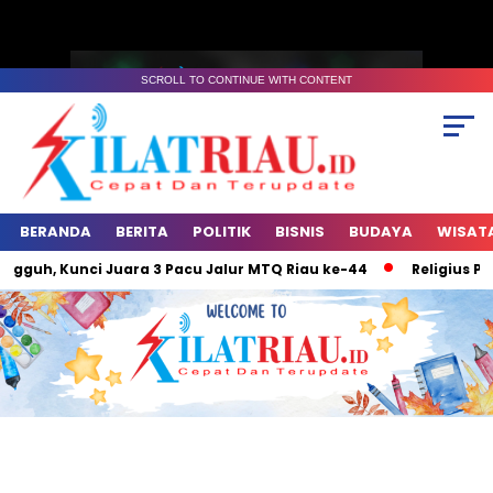
SCROLL TO CONTINUE WITH CONTENT
BERANDA
BERITA
POLITIK
BISNIS
BUDAYA
WISAT
uh, Kunci Juara 3 Pacu Jalur MTQ Riau ke-44
Religius Penu