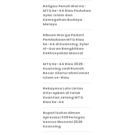
Religius Penuh Warna :
MTQ ke-44 Riau Padukan
Syiar Islam dan
Kemegahan Budaya
Melayu
Ribuan Warga Padati
Pembukaan MTQ Riau
ke-44 di Kuansing, Syiar
Al-Quran Bangkitkan
Kekhusyukan Massal
MTQ ke-44 Riau 2026 :
Kuansing Jadi Rumah
Besar Silaturahmi Umat
Islam se-Riau
Rekayasa Lalu Lintas
Diterapkan di Teluk
Kuantan Jelang MTQ
Riau ke-44
Bupati Suhardiman
Apresiasi 339 Petugas
Sensus Ekonomi 2026
Kuansing