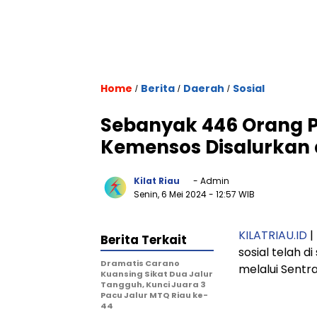
Home
Berita
Daerah
Sosial
/
/
/
Sebanyak 446 Orang 
Kemensos Disalurkan 
Kilat Riau
- Admin
Senin, 6 Mei 2024
- 12:57 WIB
KILATRIAU.ID
|
Berita Terkait
sosial telah di
Dramatis Carano
melalui Sentr
Kuansing Sikat Dua Jalur
Tangguh, Kunci Juara 3
Pacu Jalur MTQ Riau ke-
44