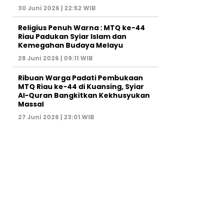
30 Juni 2026 | 22:52 WIB
Religius Penuh Warna : MTQ ke-44
Riau Padukan Syiar Islam dan
Kemegahan Budaya Melayu
28 Juni 2026 | 09:11 WIB
Ribuan Warga Padati Pembukaan
MTQ Riau ke-44 di Kuansing, Syiar
Al-Quran Bangkitkan Kekhusyukan
Massal
27 Juni 2026 | 23:01 WIB