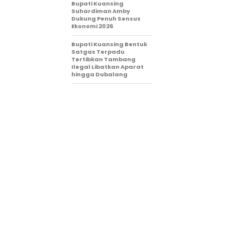
Bupati Kuansing
Suhardiman Amby
Dukung Penuh Sensus
Ekonomi 2026
Bupati Kuansing Bentuk
Satgas Terpadu
Tertibkan Tambang
Ilegal Libatkan Aparat
hingga Dubalang