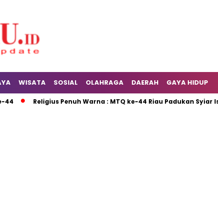
AYA
WISATA
SOSIAL
OLAHRAGA
DAERAH
GAYA HIDUP
Religius Penuh Warna : MTQ ke-44 Riau Padukan Syiar Isla
Baca Juga :
Wartawan Kuansing, Yose,
Masuk 5 Besar Lulusan Terbaik Testing
PWI Riau