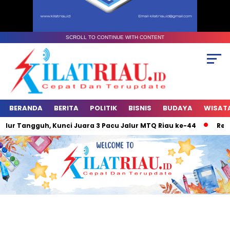
SCROLL TO CONTINUE WITH CONTENT
BERANDA
BERITA
POLITIK
BISNIS
BUDAYA
WISAT
ur Tangguh, Kunci Juara 3 Pacu Jalur MTQ Riau ke-44
Relig