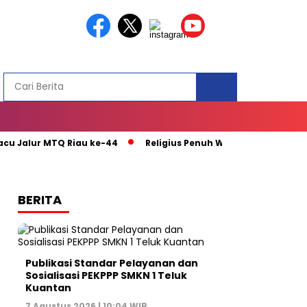
 Jalur MTQ Riau ke-44
Religius Penuh Warna : MTQ ke-44 R
BERITA
Publikasi Standar Pelayanan dan
Sosialisasi PEKPPP SMKN 1 Teluk
Kuantan
7 Agustus 2026 | 10:04 WIB