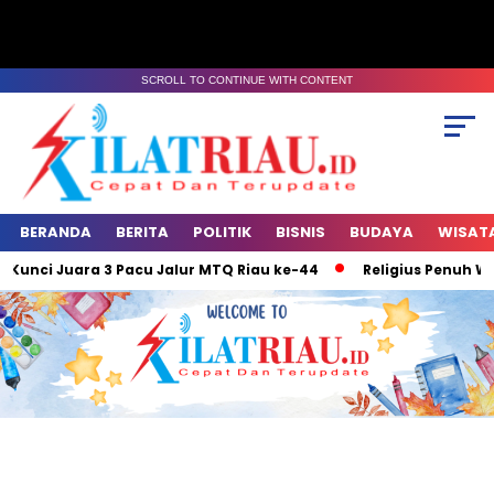
SCROLL TO CONTINUE WITH CONTENT
BERANDA
BERITA
POLITIK
BISNIS
BUDAYA
WISAT
ara 3 Pacu Jalur MTQ Riau ke-44
Religius Penuh Warna : MT