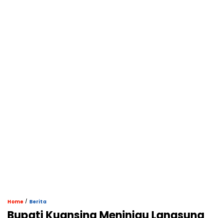
/
Home
Berita
Bupati Kuansing Meninjau Langsung