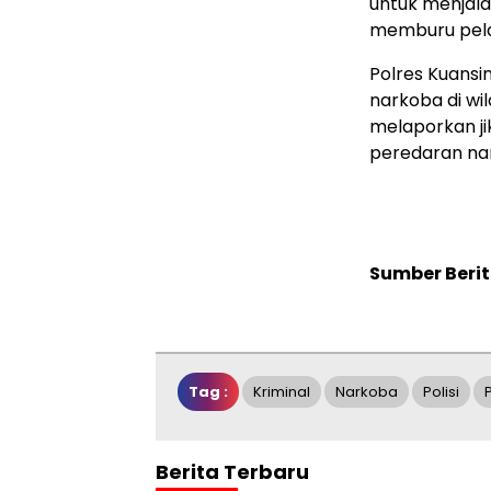
untuk menjalan
memburu pelak
Polres Kuans
narkoba di w
melaporkan ji
peredaran nar
Sumber Berit
Tag :
Kriminal
Narkoba
Polisi
Berita Terbaru