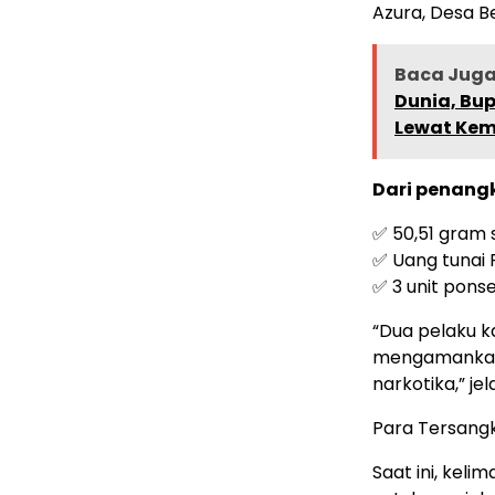
Azura, Desa B
Baca Juga 
Dunia, Bu
Lewat Kem
Dari penang
✅ 50,51 gram 
✅ Uang tunai 
✅ 3 unit ponse
“Dua pelaku 
mengamankan 
narkotika,” jel
Para Tersangk
Saat ini, kel