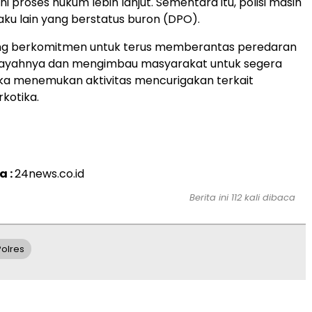
i proses hukum lebih lanjut. Sementara itu, polisi masih
u lain yang berstatus buron (DPO).
ing berkomitmen untuk terus memberantas peredaran
ilayahnya dan mengimbau masyarakat untuk segera
ka menemukan aktivitas mencurigakan terkait
kotika.
a :
24news.co.id
Berita ini 112 kali dibaca
Polres