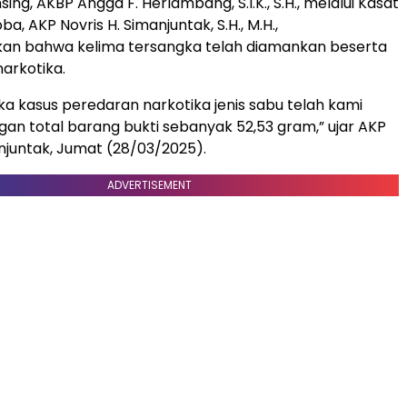
ing, AKBP Angga F. Herlambang, S.I.K., S.H., melalui Kasat
a, AKP Novris H. Simanjuntak, S.H., M.H.,
n bahwa kelima tersangka telah diamankan beserta
narkotika.
ka kasus peredaran narkotika jenis sabu telah kami
n total barang bukti sebanyak 52,53 gram,” ujar AKP
anjuntak, Jumat (28/03/2025).
ADVERTISEMENT