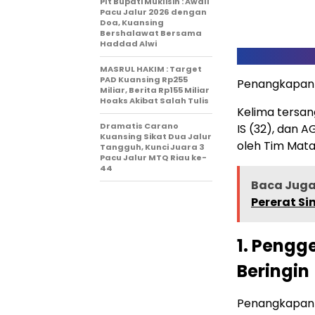
Plt Bupati Muklisin : Awali
Pacu Jalur 2026 dengan
Doa, Kuansing
Bershalawat Bersama
Haddad Alwi
MASRUL HAKIM : Target
PAD Kuansing Rp255
Penangkapan B
Miliar, Berita Rp155 Miliar
Hoaks Akibat Salah Tulis
Kelima tersang
Dramatis Carano
IS (32), dan 
Kuansing Sikat Dua Jalur
oleh Tim Mata
Tangguh, Kunci Juara 3
Pacu Jalur MTQ Riau ke-
44
Baca Juga 
Pererat Si
1. Pengg
Beringin
Penangkapan p