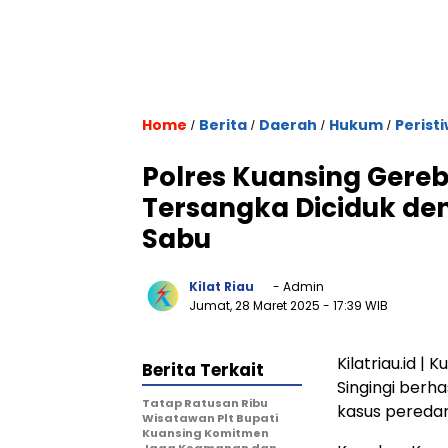
Home
Berita
Daerah
Hukum
Perist
/
/
/
/
Polres Kuansing Gere
Tersangka Diciduk de
Sabu
Kilat Riau
- Admin
Jumat, 28 Maret 2025
- 17:39 WIB
Kilatriau.id |
Berita Terkait
Singingi berh
Tatap Ratusan Ribu
kasus peredar
Wisatawan Plt Bupati
Kuansing Komitmen