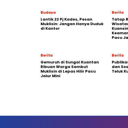
Budaya
Berita
Lantik 22 Pj Kades, Pesan
Tatap R
Muklisin: Jangan Hanya Duduk
Wisataw
di Kantor
Kuansi
Keaman
Pacu Ja
Berita
Berita
Gemuruh di Sungai Kuantan
Publika
Ribuan Warga Sambut
dan Sos
Muklisin di Lepas Hilir Pacu
Teluk K
Jalur Mini