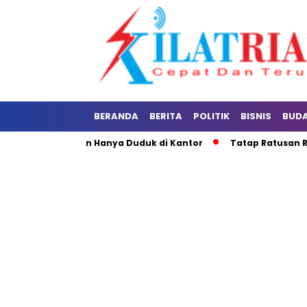
BERANDA
BERITA
POLITIK
BISNIS
BUD
klisin: Jangan Hanya Duduk di Kantor
Tatap Ratusan Ribu W