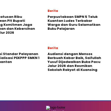
Berita
atusan Ribu
Perpustakaan SMPN 5 Teluk
an Plt Bupati
Kuantan Ludes Terbakar
ng Komitmen Jaga
Warga dan Guru Selamatkan
an dan Kebersihan
Buku Pelajaran
lur 2026
Berita
si Standar Pelayanan
Audiensi dengan Mensos
ialisasi PEKPPP SMKN 1
Berbuah Kabar Baik, Saifullah
uantan
Yusuf Dijadwalkan Buka Pacu
Jalur 2026 dan Resmikan
Sekolah Rakyat di Kuansing