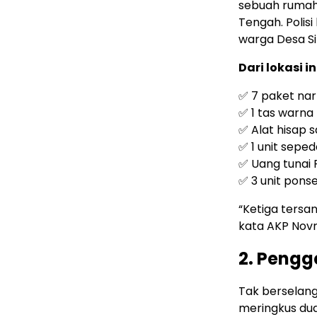
sebuah rumah
Tengah. Polis
warga Desa S
Dari lokasi i
✅ 7 paket nar
✅ 1 tas warna
✅ Alat hisap 
✅ 1 unit sepe
✅ Uang tunai 
✅ 3 unit pons
“Ketiga tersa
kata AKP Novri
2. Pengg
Tak berselang 
meringkus dua