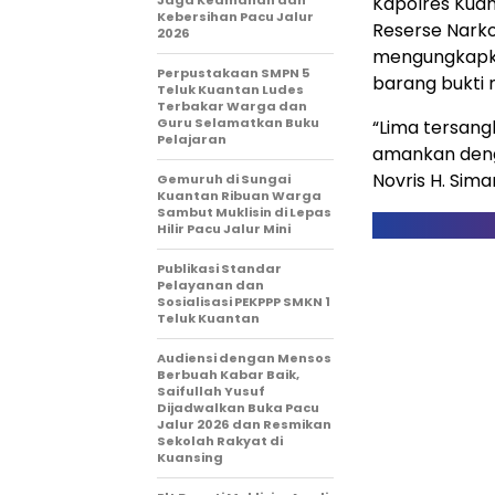
Jaga Keamanan dan
Kapolres Kuans
Kebersihan Pacu Jalur
Reserse Narkob
2026
mengungkapka
Perpustakaan SMPN 5
barang bukti 
Teluk Kuantan Ludes
Terbakar Warga dan
Guru Selamatkan Buku
“Lima tersang
Pelajaran
amankan denga
Novris H. Sim
Gemuruh di Sungai
Kuantan Ribuan Warga
Sambut Muklisin di Lepas
Hilir Pacu Jalur Mini
Publikasi Standar
Pelayanan dan
Sosialisasi PEKPPP SMKN 1
Teluk Kuantan
Audiensi dengan Mensos
Berbuah Kabar Baik,
Saifullah Yusuf
Dijadwalkan Buka Pacu
Jalur 2026 dan Resmikan
Sekolah Rakyat di
Kuansing